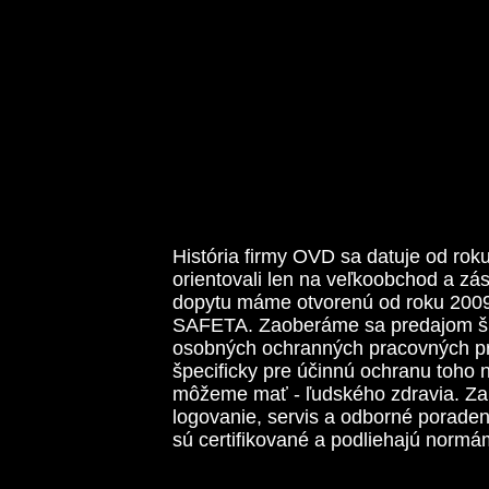
História firmy OVD sa datuje od ro
orientovali len na veľkoobchod a zá
dopytu máme otvorenú od roku 2009
SAFETA. Zaoberáme sa predajom ši
osobných ochranných pracovných pr
špecificky pre účinnú ochranu toho n
môžeme mať - ľudského zdravia. Z
logovanie, servis a odborné porade
sú certifikované a podliehajú norm